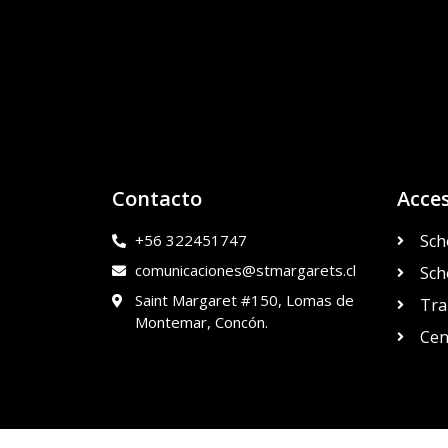
Contacto
Acce
+56 322451747
Sch
comunicaciones@stmargarets.cl
Sch
Saint Margaret #150, Lomas de
Tra
Montemar, Concón.
Cen