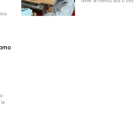
tener al menos dos o tres
stra
n
como
e
ro
 la