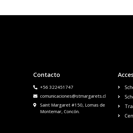
Contacto
Acce
+56 322451747
Sch
comunicaciones@stmargarets.cl
Sch
Saint Margaret #150, Lomas de
Tra
Montemar, Concón.
Cen