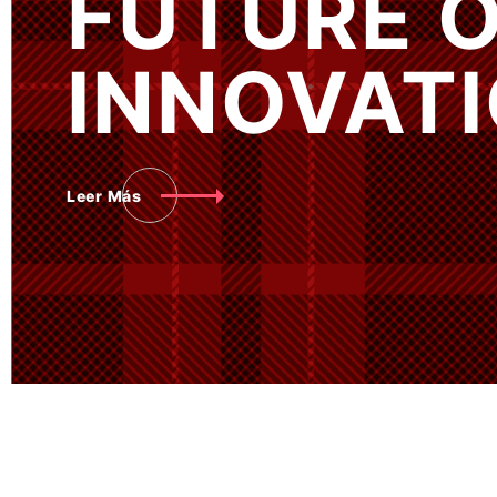
TURE OF
COMUNID
NOVATION"
EXALUM
Más información