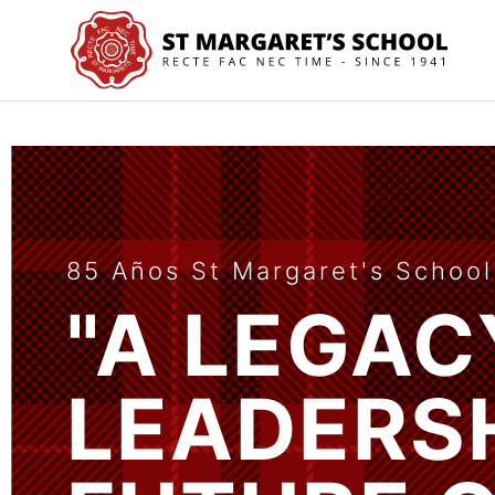
 Años St Margaret's School
STM Old Girls
LEGACY OF
SÉ
PARTE
ADERSHIP. 
NUESTRA