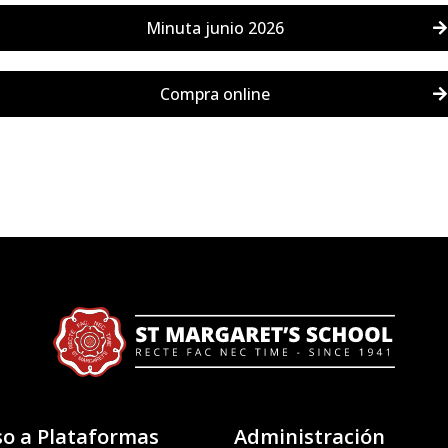
Minuta junio 2026
Compra online
so a Plataformas
Administración