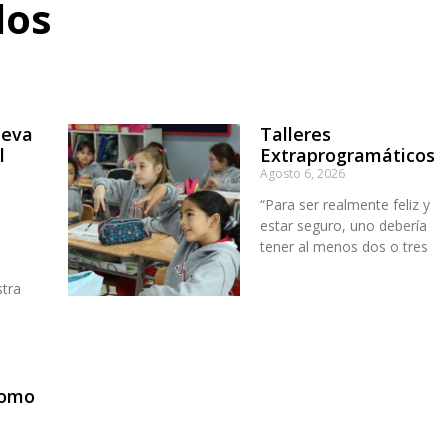
dos
ueva
Talleres
l
Extraprogramáticos
Agosto 6, 2026
“Para ser realmente feliz y
estar seguro, uno debería
tener al menos dos o tres
stra
n
como
e