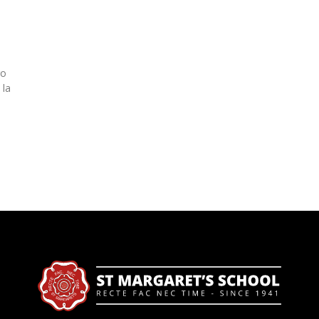
ro
 la