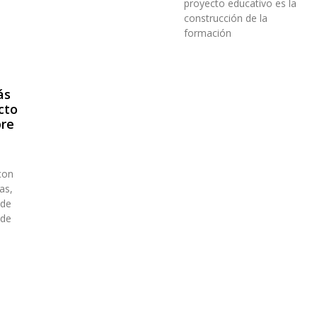
n
proyecto educativo es la
construcción de la
formación
ás
cto
bre
con
as,
 de
 de