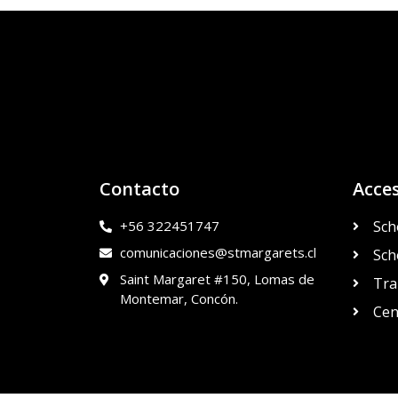
Contacto
Acce
+56 322451747
Sch
comunicaciones@stmargarets.cl
Sch
Saint Margaret #150, Lomas de
Tra
Montemar, Concón.
Cen