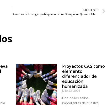
SIGUIENTE
Alumnas del colegio participaron de las Olimpíadas Química UMCE 2024
dos
ueva
Proyectos CAS como
l
elemento
diferenciador de
educación
humanizada
Julio 23, 2026
Uno de los sellos
stra
importantes de nuestro