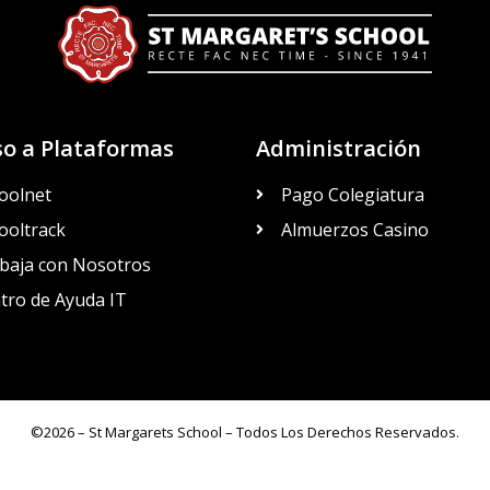
so a Plataformas
Administración
oolnet
Pago Colegiatura
ooltrack
Almuerzos Casino
baja con Nosotros
tro de Ayuda IT
©2026 – St Margarets School – Todos Los Derechos Reservados.