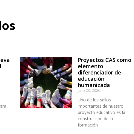
dos
ueva
Proyectos CAS como
l
elemento
diferenciador de
educación
humanizada
Julio 23, 2026
Uno de los sellos
stra
importantes de nuestro
n
proyecto educativo es la
construcción de la
formación