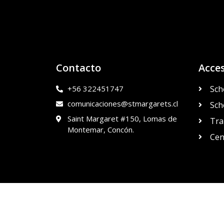
Contacto
Acce
+56 322451747
Sch
comunicaciones@stmargarets.cl
Sch
Saint Margaret #150, Lomas de
Tra
Montemar, Concón.
Cen