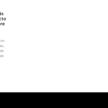
ás
cto
bre
con
as,
 de
 de