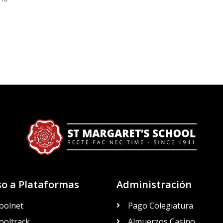
so a Plataformas
Administración
oolnet
Pago Colegiatura
ooltrack
Almuerzos Casino