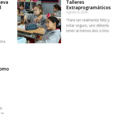
ueva
Talleres
l
Extraprogramáticos
Agosto 6, 2026
“Para ser realmente feliz y
estar seguro, uno debería
tener al menos dos o tres
stra
n
como
e
ro
 la