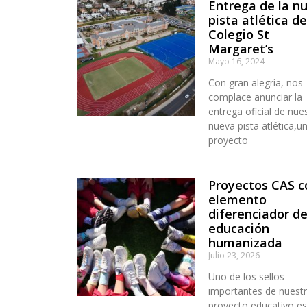
Entrega de la n
pista atlética de
Colegio St
Margaret’s
Mayo 16, 2024
Con gran alegría, nos
complace anunciar la
entrega oficial de nue
nueva pista atlética,u
proyecto
Proyectos CAS 
elemento
diferenciador d
educación
humanizada
Julio 23, 2026
Uno de los sellos
importantes de nuest
proyecto educativo es