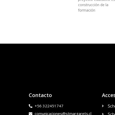
construcción de la
formación
Contacto
Acce
+56 322451747
Sch
comunicaciones@stmargarets.cl
Sch