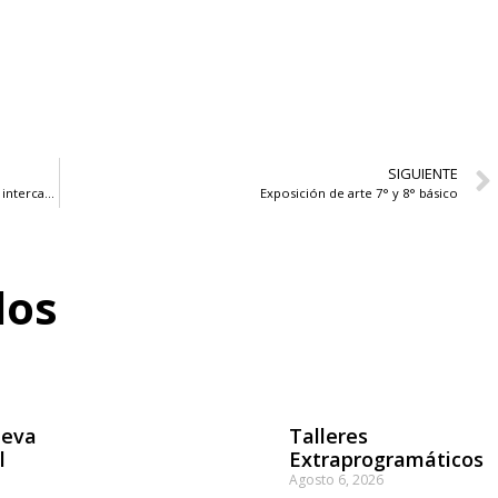
SIGUIENTE
Alumnas de Canadá e Inglaterra finalizan sus semanas de intercambio
Exposición de arte 7° y 8° básico
dos
ueva
Talleres
l
Extraprogramáticos
Agosto 6, 2026