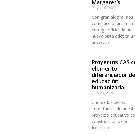
Margaret’s
Mayo 16, 2024
Con gran alegría, nos
complace anunciar la
entrega oficial de nue
nueva pista atlética,u
proyecto
Proyectos CAS 
elemento
diferenciador d
educación
humanizada
Julio 23, 2026
Uno de los sellos
importantes de nuest
proyecto educativo es
construcción de la
formación