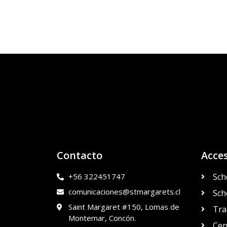
Contacto
Acce
+56 322451747
Sch
comunicaciones@stmargarets.cl
Sch
Saint Margaret #150, Lomas de
Tra
Montemar, Concón.
Cen