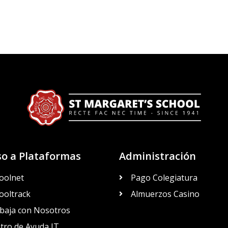
so a Plataformas
Administración
oolnet
Pago Colegiatura
ooltrack
Almuerzos Casino
baja con Nosotros
tro de Ayuda IT