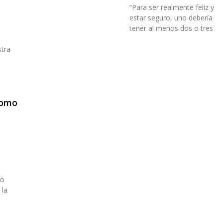
“Para ser realmente feliz y
estar seguro, uno debería
tener al menos dos o tres
stra
n
como
e
ro
 la