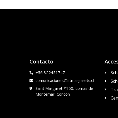
Contacto
Acce
+56 322451747
Sch
comunicaciones@stmargarets.cl
Sch
Saint Margaret #150, Lomas de
Tra
Montemar, Concón.
Cen