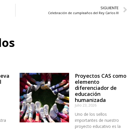
SIGUIENTE
Celebración de cumpleaños del Rey Carlos III
dos
ueva
Proyectos CAS como
l
elemento
diferenciador de
educación
humanizada
Julio 23, 2026
Uno de los sellos
stra
importantes de nuestro
n
proyecto educativo es la