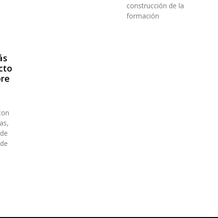
construcción de la
formación
ás
cto
bre
con
as,
 de
 de