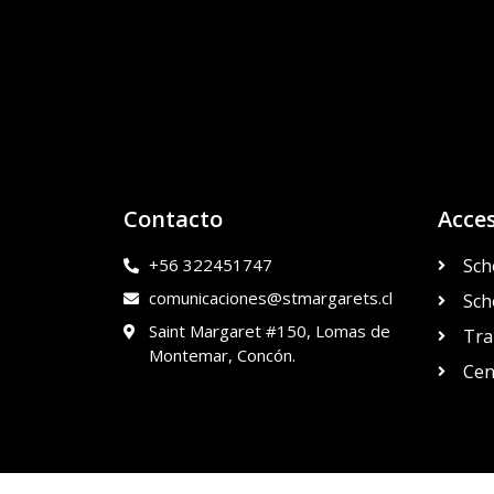
Contacto
Acce
+56 322451747
Sch
comunicaciones@stmargarets.cl
Sch
Saint Margaret #150, Lomas de
Tra
Montemar, Concón.
Cen