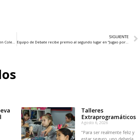
SIGUIENTE
Alumnas de III° medio participaron de Feria Vocacional en Colegio Mackay
Equipo de Debate recibe premio al segundo lugar en “Jugao por la Infancia”
dos
ueva
Talleres
l
Extraprogramáticos
Agosto 6, 2026
“Para ser realmente feliz y
estar seguro, uno debería