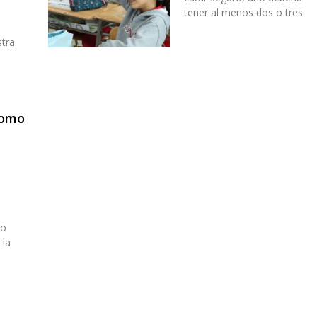
tener al menos dos o tres
stra
n
como
e
ro
 la